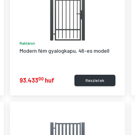
Raktáron
Modern fém gyalogkapu, 46-es modell
00
93.433
huf
Részletek