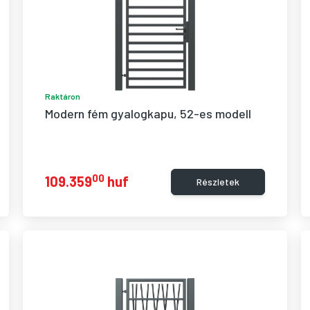
Raktáron
Modern fém gyalogkapu, 52-es modell
00
109.359
huf
Részletek