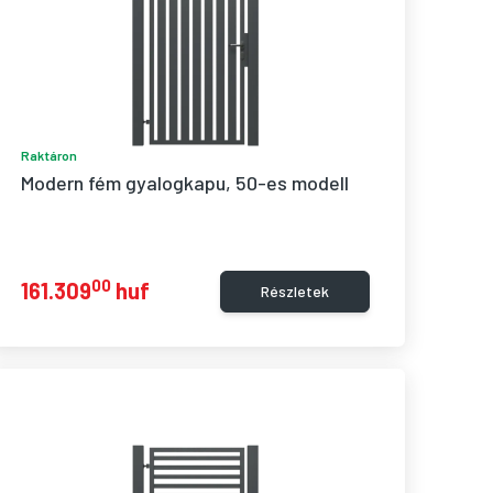
Raktáron
Modern fém gyalogkapu, 50-es modell
00
161.309
huf
Részletek