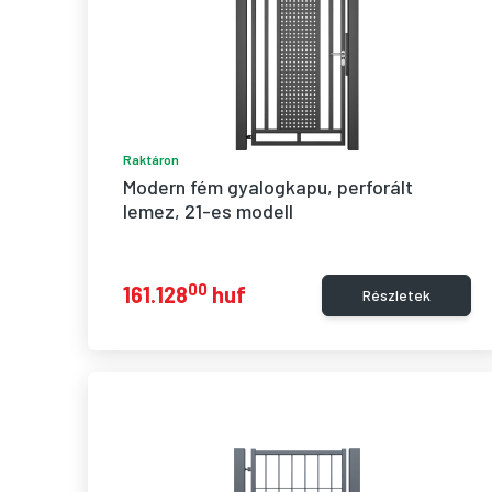
Raktáron
Modern fém gyalogkapu, perforált 
lemez, 21-es modell
00
161.128
huf
Részletek