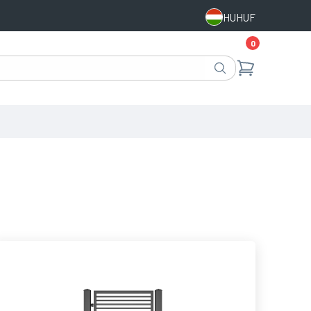
HU
HUF
0