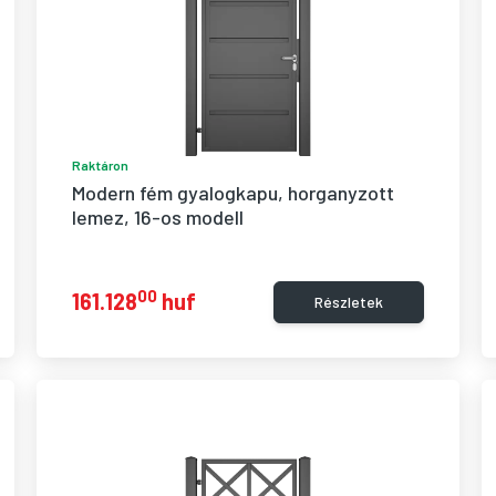
Raktáron
Modern fém gyalogkapu, horganyzott 
lemez, 16-os modell
00
161.128
huf
Részletek