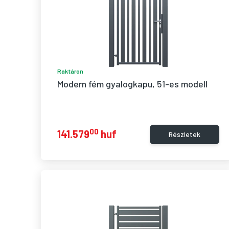
Raktáron
Modern fém gyalogkapu, 51-es modell
00
141.579
huf
Részletek