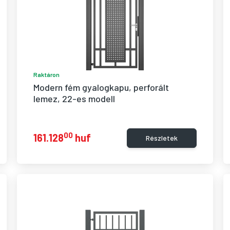
Raktáron
Modern fém gyalogkapu, perforált 
lemez, 22-es modell
00
161.128
huf
Részletek