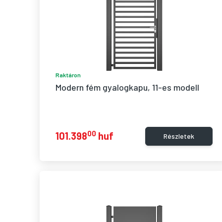
Raktáron
Modern fém gyalogkapu, 11-es modell
00
101.398
huf
Részletek