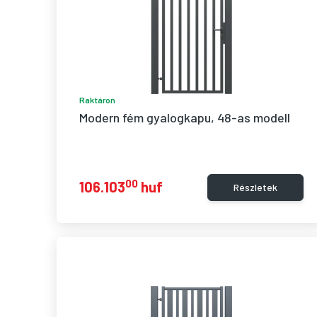
Raktáron
Modern fém gyalogkapu, 48-as modell
00
106.103
huf
Részletek