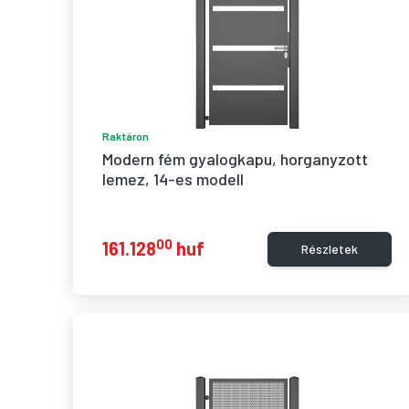
Raktáron
Modern fém gyalogkapu, horganyzott 
lemez, 14-es modell
00
161.128
huf
Részletek