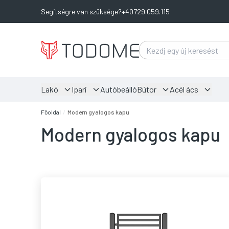
Segítségre van szüksége?
+40729.059.115
Lakó
Ipari
Autóbeálló
Bútor
Acél ács
Főoldal
/
Modern gyalogos kapu
Modern gyalogos kapu