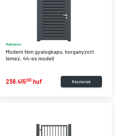
Raktáron
Modern fém gyalogkapu, horganyzott 
lemez, 44-es modell
00
238.415
huf
Részletek