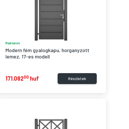
Raktáron
Modern fém gyalogkapu, horganyzott 
lemez, 17-es modell
00
171.082
huf
Részletek