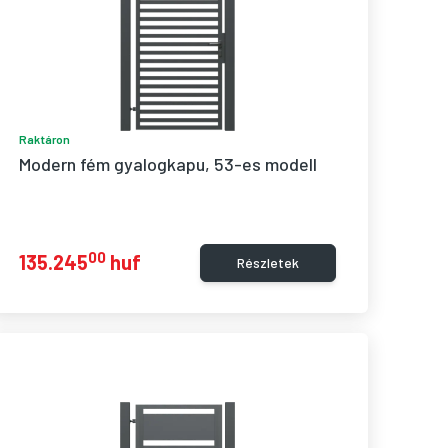
Raktáron
Modern fém gyalogkapu, 53-es modell
00
135.245
huf
Részletek