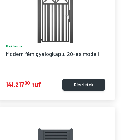
Raktáron
Modern fém gyalogkapu, 20-es modell
00
141.217
huf
Részletek