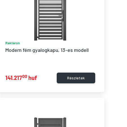
Raktáron
Modern fém gyalogkapu, 13-es modell
00
141.217
huf
Részletek