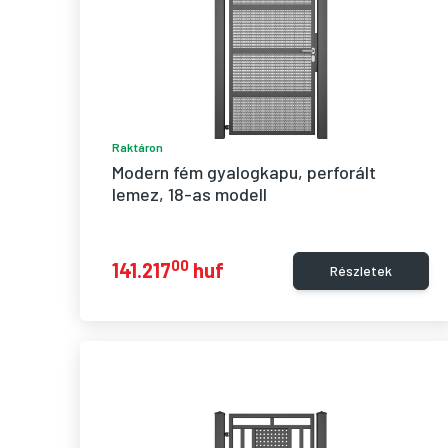
Raktáron
Modern fém gyalogkapu, perforált 
lemez, 18-as modell
00
141.217
huf
Részletek