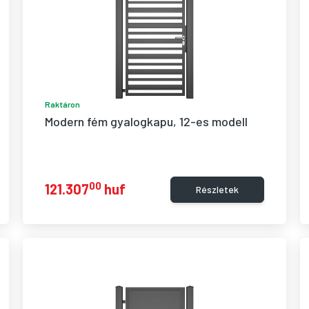
Raktáron
Modern fém gyalogkapu, 12-es modell
00
121.307
huf
Részletek