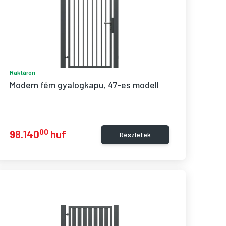
Raktáron
Modern fém gyalogkapu, 47-es modell
00
98.140
huf
Részletek