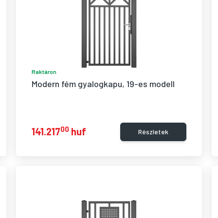
Raktáron
Modern fém gyalogkapu, 19-es modell
00
141.217
huf
Részletek