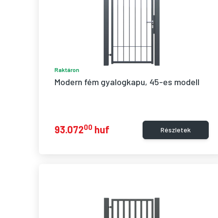
Raktáron
Modern fém gyalogkapu, 45-es modell
00
93.072
huf
Részletek