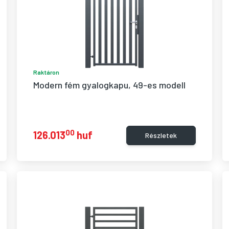
Raktáron
Modern fém gyalogkapu, 49-es modell
00
126.013
huf
Részletek