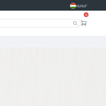
HU
HUF
0